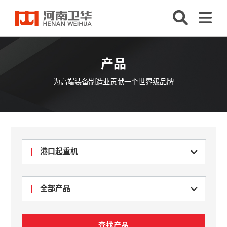
产品
为高端装备制造业贡献一个世界级品牌
港口起重机
全部产品
查找产品