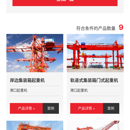
9
符合条件的产品数量
岸边集装箱起重机
轨道式集装箱门式起重机
港口起重机
港口起重机
产品详情 >
案例
产品详情 >
案例