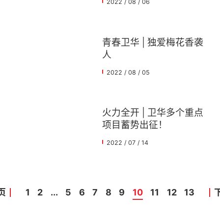
2022 / 08 / 06
一行莅临卫华参观交流
青春卫华 | 独爱梅花香袭
人
2022 / 08 / 05
火力全开 | 卫华多个重点
项目蓄势出征！
2022 / 07 / 14
页
1
2
...
5
6
7
8
9
10
11
12
13