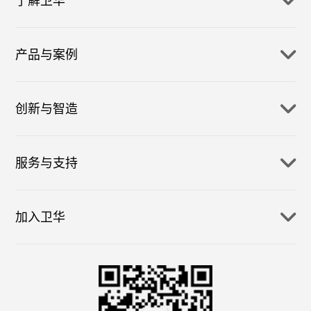
了解卫华
产品与案例
创新与智造
服务与支持
加入卫华