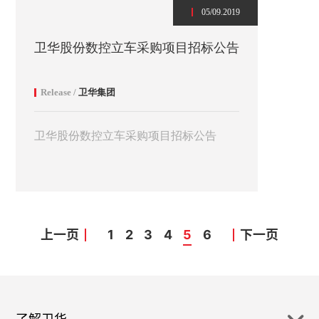
05/09.2019
卫华股份数控立车采购项目招标公告
Release /
卫华集团
卫华股份数控立车采购项目招标公告
上一页
1
2
3
4
5
6
下一页