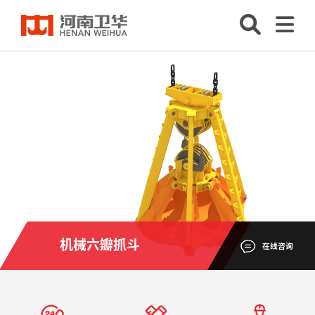
机械六瓣抓斗
在线咨询