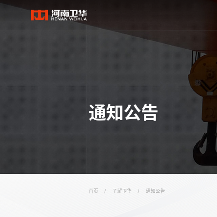
通知公告
首页
/
了解卫华
/
通知公告