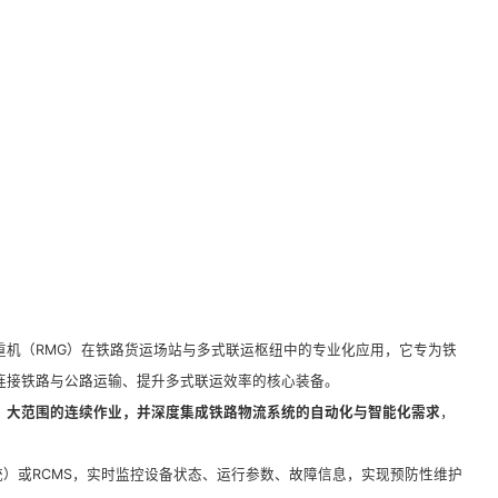
重机（RMG）在铁路货运场站与多式联运枢纽中的专业化应用，它专为铁
连接铁路与公路运输、提升多式联运效率的核心装备。
、大范围的连续作业，并深度集成铁路物流系统的自动化与智能化需求
，
统）或RCMS，实时监控设备状态、运行参数、故障信息，实现预防性维护