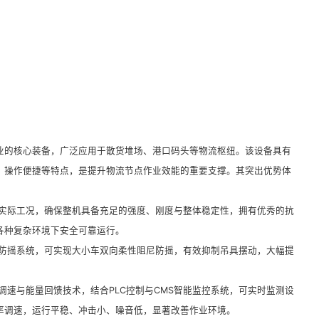
业的核心装备，广泛应用于散货堆场、港口码头等物流枢纽。该设备具有
、操作便捷等特点，是提升物流节点作业效能的重要支撑。其突出优势体
种实际工况，确保整机具备充足的强度、刚度与整体稳定性，拥有优秀的抗
各种复杂环境下安全可靠运行。
气防摇系统，可实现大小车双向柔性阻尼防摇，有效抑制吊具摆动，大幅提
调速与能量回馈技术，结合PLC控制与CMS智能监控系统，可实时监测设
率调速，运行平稳、冲击小、噪音低，显著改善作业环境。