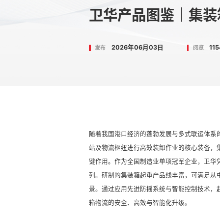
​卫华产品图鉴｜集
2026年06月03日
115
发布
阅览
随着我国港口经济的蓬勃发展与多式联运体系
站及物流枢纽进行高效装卸作业的核心装备，
键作用。作为全国制造业单项冠军企业，卫华
列。研制的集装箱起重产品线丰富，可满足从
景。通过应用先进防摇系统与智能控制技术，
箱物流的安全、高效与智能化升级。