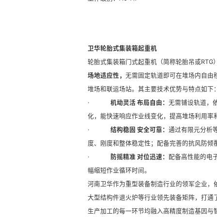
卫华轮胎式集装箱起重机
轮胎式集装箱门式起重机（简称轮胎吊或RTG
场地适应性，
无需固定轨道即可在堆场内自由
堆场和联运场站。其主要技术优势与特点如下
·
机动灵活 布局自由：
无需铺设轨道，
化，能快速响应作业线变化，提高堆场利用率
·
结构稳固 安全可靠：
通过有限元分析
度、刚度和整体稳定性；配备完善的抗风防倾
·
防摇精准 对位迅速：
配备高性能的电
幅缩短作业循环时间。
河南卫华作为重型装备制造行业的领军企业，依
大型结构件退火炉等行业领先装备矩阵，打通
生产加工的每一环节均融入高精度制造基因与