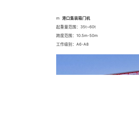
m
港口集装箱门机
起重量范围：35t~60t
跨度范围：10.5m-50m
工作级别：A6-A8