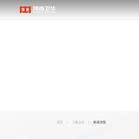
卫华新闻
首页
/
了解卫华
/
新闻详情