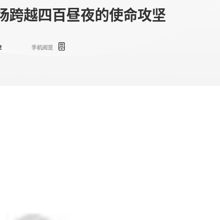
一场跨越四百昼夜的使命攻坚
2
手机阅览