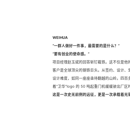
WEIHUA
“一群人做好一件事，最需要的是什么？”
“要有创业的使命感。”
项目经理赵玉斌的回答斩钉截铁。这不仅是他
客户是全球顶尖的钢铁巨头。从签约、设计、
设计难度，如同一座座亟待翻越的山岭。四百
着"卫华"logo 的 50 吨起重门机缓缓驶
这是一次史无前例的远征，更是一次承载着光荣